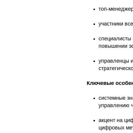
топ-менеджер
участники вс
специалисты 
повышении э
управленцы и
стратегическ
Ключевые особе
системные зн
управлению ч
акцент на ци
цифровых мет