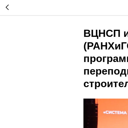
ВЦНСП и
(РАНХиГ
програм
перепод
строите