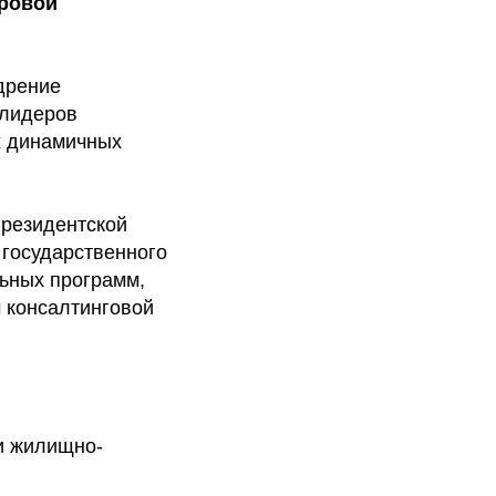
ровой
дрение
 лидеров
х динамичных
Президентской
государственного
ьных программ,
 консалтинговой
и жилищно-