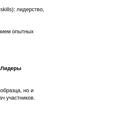
kills): лидерство,
нием опытных
«Лидеры
образца, но и
ч участников.