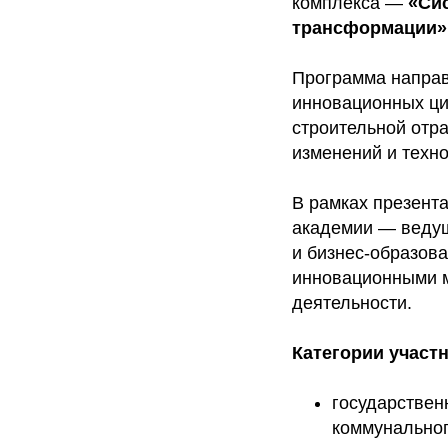
комплекса —
«Сис
трансформации»
Программа направ
инновационных ц
строительной отр
изменений и техн
В рамках презент
академии — ведущ
и бизнес-образов
инновационными м
деятельности.
Категории участ
государствен
коммунальног