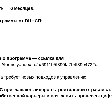
сть —
6 месяцев
.
ограммы от ВЦНСП:
е о программе — ссылка для
s://forms.yandex.ru/u/6911b5f890fa7b4f89e4722c
а требует новых подходов к управлению.
 приглашают лидеров строительной отрасли ст
обственной карьеры и возглавить процессы ци