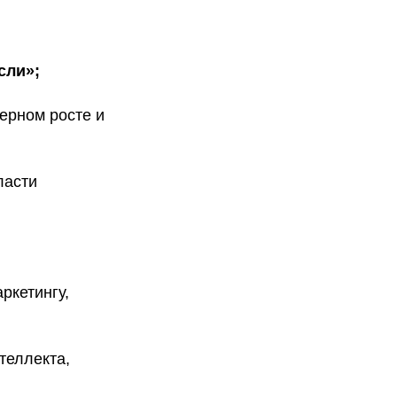
сли»;
ерном росте и
ласти
ркетингу,
теллекта,