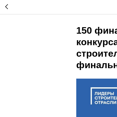
150 фин
конкурс
строите
финальн