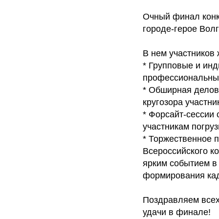
Очный финал конку
городе-герое Вол
В нем участников 
* Групповые и ин
профессиональные
* Обширная делов
кругозора участни
* Форсайт-сессии 
участникам погруз
* Торжественное 
Всероссийского к
ярким событием в
формирования кад
Поздравляем всех
удачи в финале!