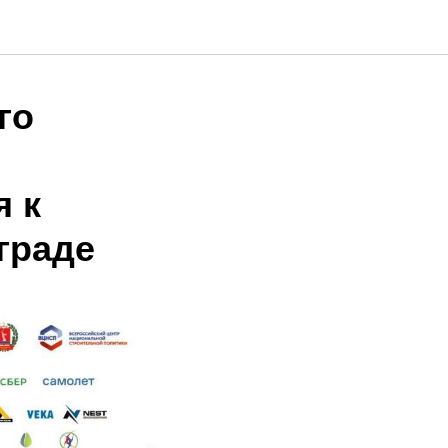
го
я к
граде