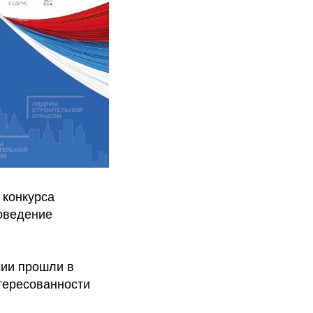
 конкурса
оведение
сии прошли в
нтересованности