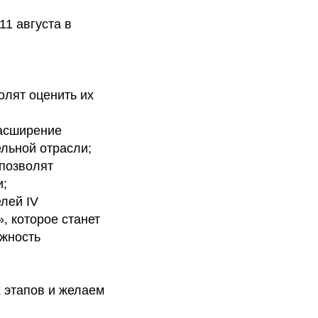
11 августа в
олят оценить их
расширение
ельной отрасли;
 позволят
и;
лей IV
, которое станет
ажность
 этапов и желаем