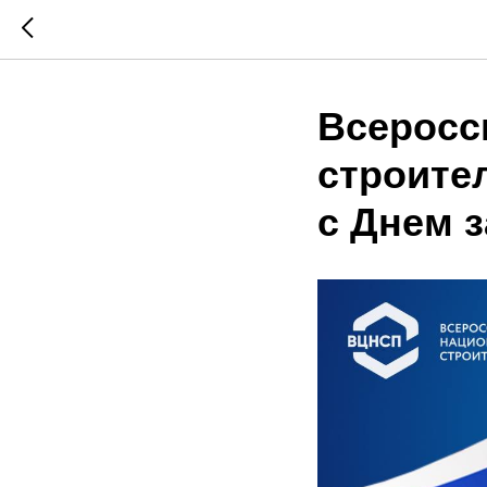
Всеросс
строите
с Днем 