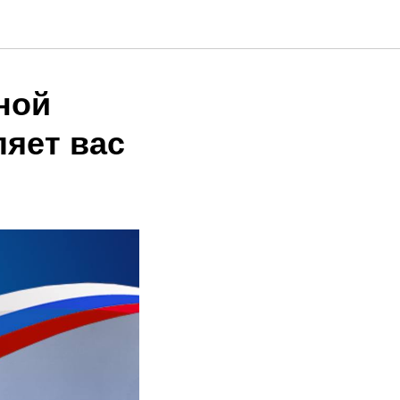
ной
яет вас