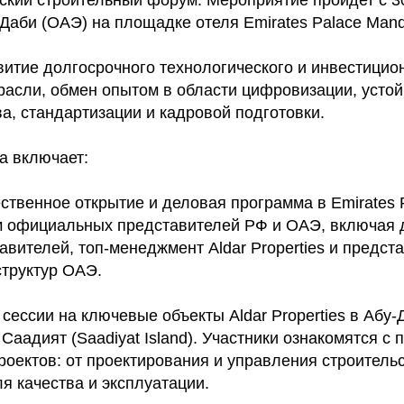
-Даби (ОАЭ) на площадке отеля Emirates Palace Manda
витие долгосрочного технологического и инвестицио
расли, обмен опытом в области цифровизации, усто
а, стандартизации и кадровой подготовки.
а включает:
твенное открытие и деловая программа в Emirates 
ием официальных представителей РФ и ОАЭ, включая
авителей, топ-менеджмент Aldar Properties и предст
структур ОАЭ.
ессии на ключевые объекты Aldar Properties в Абу-
 Саадият (Saadiyat Island). Участники ознакомятся с
роектов: от проектирования и управления строитель
ля качества и эксплуатации.