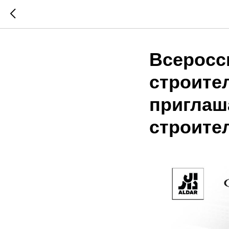
Всеросс
строите
приглаш
строите