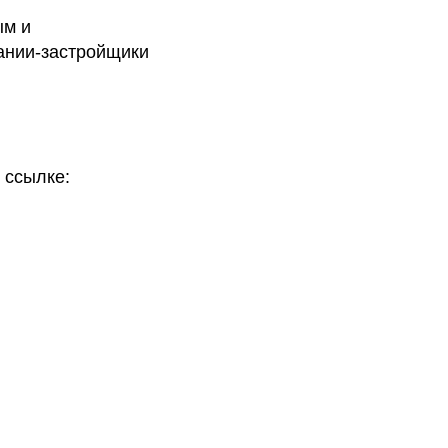
ым и
ании-застройщики
 ссылке: