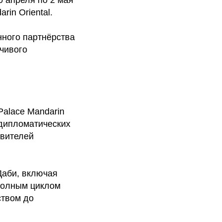
rin Oriental.
нного партнёрства
йчивого
Palace Mandarin
 дипломатических
авителей
Даби, включая
 полным циклом
ством до