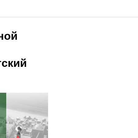
ной
тский