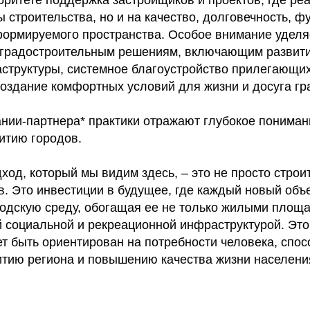
ы строительства, но и на качество, долговечность, ф
формируемого пространства. Особое внимание уделя
 градостроительным решениям, включающим развит
структуры, системное благоустройство прилегающих
оздание комфортных условий для жизни и досуга гр
ании-партнера* практики отражают глубокое понима
итию городов.
од, который мы видим здесь, – это не просто строи
в. Это инвестиции в будущее, где каждый новый объ
родскую среду, обогащая ее не только жилыми площа
 социальной и рекреационной инфраструктурой. Это 
т быть ориентирован на потребности человека, спос
итию региона и повышению качества жизни населени