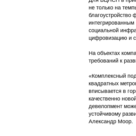
не только на темп
благоустройство 
интегрированным
социальной инфра
цифровизацию и с
На объектах комп
требований к разв
«Комплексный подх
квадратных метро
вписывается в го
качественно новой
девелопмент може
устойчивому разв
Александр Моор.