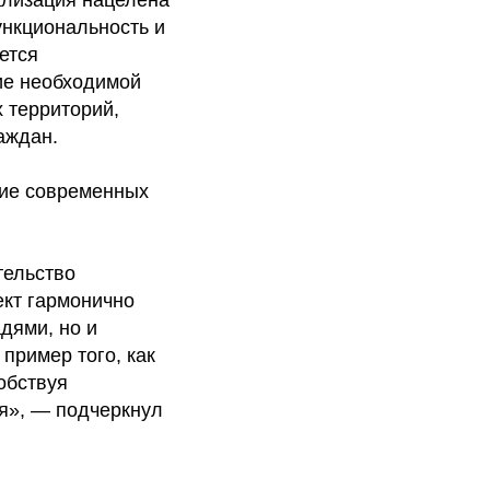
ункциональность и
ется
ие необходимой
 территорий,
аждан.
ние современных
тельство
ект гармонично
дями, но и
пример того, как
обствуя
я», — подчеркнул