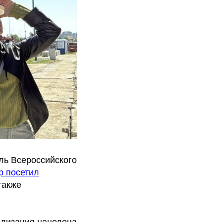
ль Всероссийского
р посетил
также
ализация нацелена