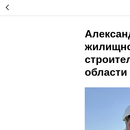
Алексан
жилищно
строите
области