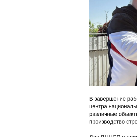
В завершение раб
центра националь
различные объект
производство стр
Для ВЦНСП в прио