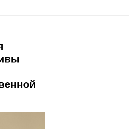
я
тивы
твенной