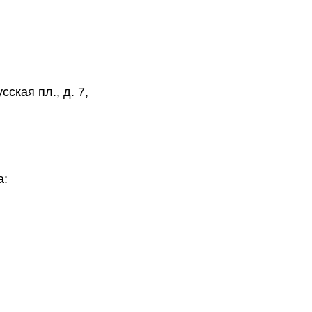
ская пл., д. 7,
а: