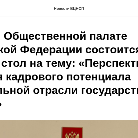
Новости ВЦНСП
в Общественной палате
кой Федерации состоитс
 стол на тему: «Перспек
я кадрового потенциала
льной отрасли государс
»