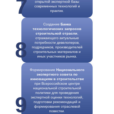
7
разработчиков и
открытой экспертной базы
внедрение технологий
современных технологий и
объединяются в единый
практик.
механизм.
Создание
Банка
технологических запросов
строительной отрасли
,
отражающего актуальные
8
потребности девелоперов,
подрядчиков, производителей
строительных материалов и
иных участников рынка.
Формирование
Национального
экспертного совета по
инновациям в строительстве
при Всероссийском центре
Национальный
национальной строительной
экспертный совет
политики для проведения
9
формирует
экспертной оценки технологий,
приоритетные
подготовки рекомендаций и
формирования отраслевой
направления развития
повестки.
строительных