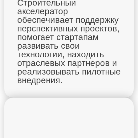
+7 (916) 068-83-
pichuginvo@yandex.ru
05