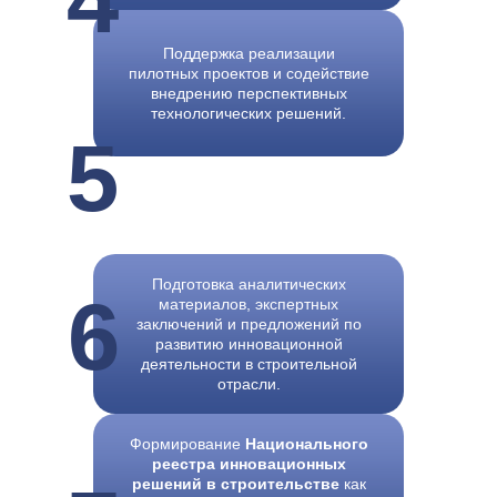
Поддержка реализации
пилотных проектов и содействие
внедрению перспективных
технологических решений.
5
Подготовка аналитических
6
Деятельность
материалов, экспертных
департамента
заключений и предложений по
направлена на создание
развитию инновационной
единой системы
деятельности в строительной
отрасли.
развития строительных
инноваций, в рамках
которой потребности
Формирование
Национального
отрасли, экспертная
реестра инновационных
оценка, поддержка
решений в строительстве
как