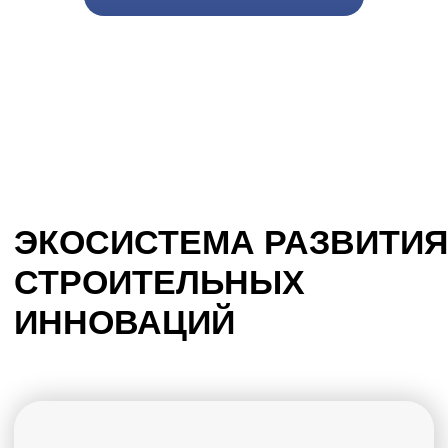
технологий.
Банк технологических
запросов аккумулирует
реальные потребности
строительного рынка и
определяет наиболее
востребованные
направления разработки
новых решений.