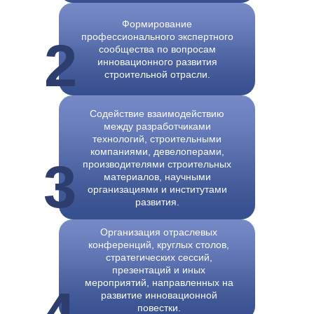
Формирование
профессионального экспертного
2
сообщества по вопросам
инновационного развития
строительной отрасли.
Содействие взаимодействию
между разработчиками
технологий, строительными
компаниями, девелоперами,
3
производителями строительных
материалов, научными
организациями и институтами
развития.
Организация отраслевых
конференций, круглых столов,
ЭКОСИСТЕМА РАЗВИТИЯ
стратегических сессий,
презентаций и иных
СТРОИТЕЛЬНЫХ
мероприятий, направленных на
4
ИННОВАЦИЙ
развитие инновационной
повестки.