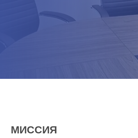
МИССИЯ
ДЕПАРТАМЕНТА
Способствовать технологическому
развитию строительной отрасли
Российской Федерации путем
объединения профессионального
сообщества, поддержки
перспективных разработок и создания
условий для внедрения
инновационных решений в практику
строительства.